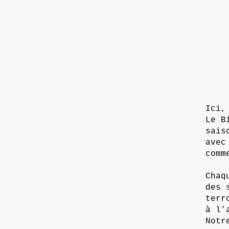
Ici,
Le B
sais
avec
comm
Chaq
des 
terr
à l’
Notr